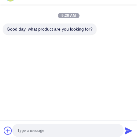
9:20 AM
Contacto rápido
Good day, what product are you looking for?
Teléfono:
86-755-27883980
El correo electrónico
buyer2@meigaolan.com
Dirección
RA1-B2, F32 de Dongjianghaoyuan, Baomin Rd, distrito de
Bao'an, Shenzhen, China
Política de privacidad
|
Mapa del Sitio
China buena calidad Analizador de espectro del RF Proveedor.
Derecho de autor 2023-2026 Shenzhen Meigaolan Electronic
Instrument Co. Ltd Todos los derechos reservados.