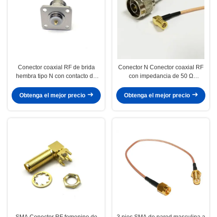
Conector coaxial RF de brida
Conector N Conector coaxial RF
hembra tipo N con contacto de
con impedancia de 50 Ω
bronce fosforado con
Frecuencia de 0-3 GHz y material
clasificación IP65 para frecuencia
de cuerpo de latón para
Obtenga el mejor precio
Obtenga el mejor precio
de 0~3GHz
aplicaciones de alto rendimiento
SMA Conector RF femenino de
3 pies SMA de pared masculina a