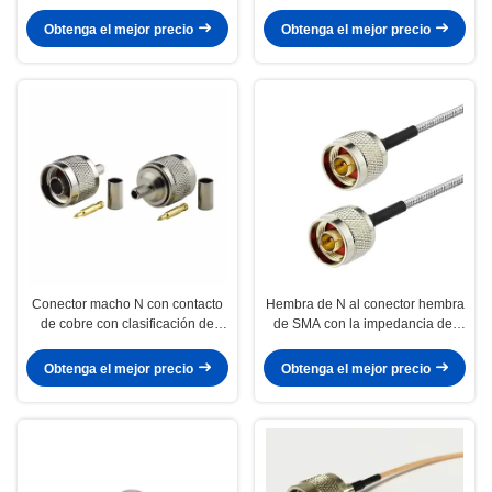
resistencia al agua IP65, rango
resistente al agua IP67 e
de frecuencia DC-11GHz y voltaje
impedancia de 50 Ω para
Obtenga el mejor precio
Obtenga el mejor precio
de trabajo de 1000V r.m.s para
aplicaciones de RF
estación base
Conector macho N con contacto
Hembra de N al conector hembra
de cobre con clasificación de
de SMA con la impedancia del
impermeabilidad IP67 para
grado IP65 50Ω y la frecuencia
aplicaciones de frecuencia de 0-3
0~3GHz para el conjunto de
Obtenga el mejor precio
Obtenga el mejor precio
GHz
cable coaxial