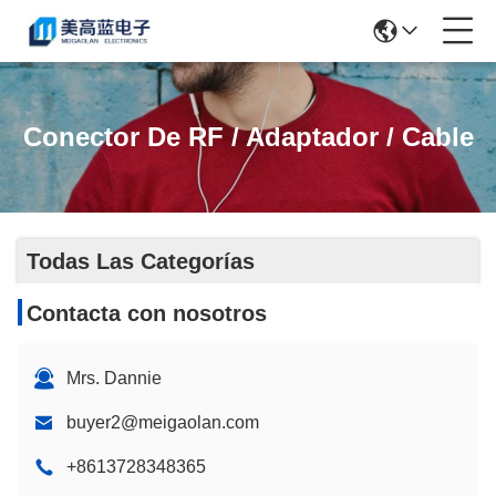
Conector De RF / Adaptador / Cable
Todas Las Categorías
Contacta con nosotros
Mrs. Dannie
buyer2@meigaolan.com
+8613728348365