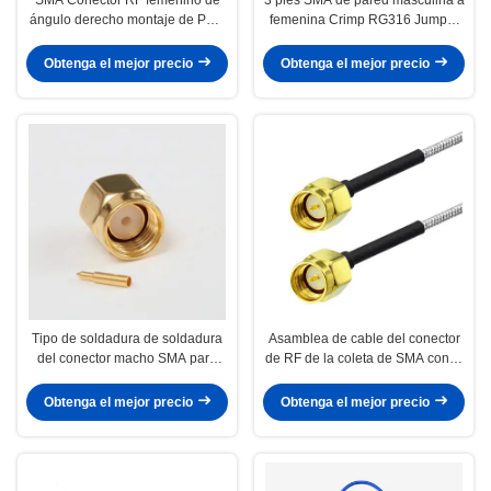
ángulo derecho montaje de PCB
femenina Crimp RG316 Jumper
con contacto de bronce de fósforo
de cable con 1.2 VSWR,
y carcasa de latón
frecuencia de 0 ~ 3 GHz y
Obtenga el mejor precio
Obtenga el mejor precio
impedancia de 50 Ohm
Tipo de soldadura de soldadura
Asamblea de cable del conector
del conector macho SMA para
de RF de la coleta de SMA con la
cable RG402 con frecuencia de
frecuencia 0~3GHz, 1,2 VSWR, y
0~3GHz y clasificación IP67
latón chapado en oro
Obtenga el mejor precio
Obtenga el mejor precio