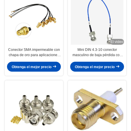
El video
Conector SMA impermeable con
Mini DIN 4.3-10 conector
chapa de oro para aplicaciones
masculino de baja pérdida con
de RF de 0 a 3 GHz
clasificación IP67 y contactos de
bronce de fósforo para
Obtenga el mejor precio
Obtenga el mejor precio
aplicaciones de RF