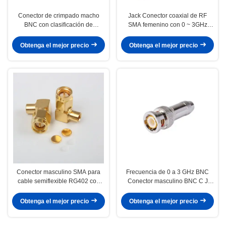
Conector de crimpado macho
Jack Conector coaxial de RF
BNC con clasificación de
SMA femenino con 0 ~ 3GHz
impermeabilidad IP67 e
Frecuencia 50Ω Impedancia y
impedancia de 50 Ω para
montaje de PCB recubierto de
Obtenga el mejor precio
Obtenga el mejor precio
conexiones de cable coaxial de
oro
alta confiabilidad
Conector masculino SMA para
Frecuencia de 0 a 3 GHz BNC
cable semiflexible RG402 con
Conector masculino BNC C J
frecuencia de 0 a 6 GHz 1.2
Ideal para el cable 3C 2V de
VSWR y material de contacto de
soporte de transmisión en
Obtenga el mejor precio
Obtenga el mejor precio
latón/BeCu
radiodifusión y redes