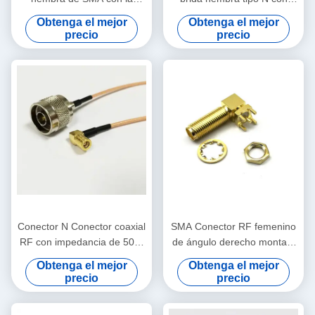
impedancia del grado IP65
contacto de bronce
Obtenga el mejor
Obtenga el mejor
50Ω y la frecuencia 0~3GHz
fosforado con clasificación
precio
precio
para el conjunto de cable
IP65 para frecuencia de
coaxial
0~3GHz
Conector N Conector coaxial
SMA Conector RF femenino
RF con impedancia de 50 Ω
de ángulo derecho montaje
Frecuencia de 0-3 GHz y
de PCB con contacto de
Obtenga el mejor
Obtenga el mejor
material de cuerpo de latón
bronce de fósforo y carcasa
precio
precio
para aplicaciones de alto
de latón
rendimiento