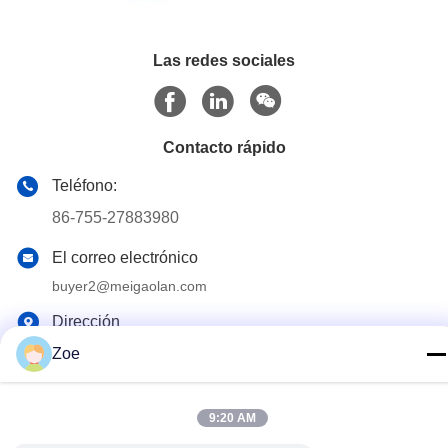
Las redes sociales
Contacto rápido
Teléfono:
86-755-27883980
El correo electrónico
buyer2@meigaolan.com
Dirección
RA1-B2, F32 de Dongjianghaoyuan, Baomin Rd, distrito de
Zoe
Bao'an, Shenzhen, China
9:20 AM
Política de privacidad
|
Mapa del Sitio