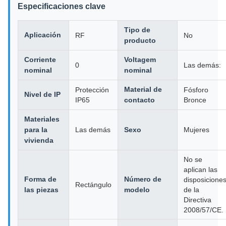
Especificaciones clave
Tipo de
Aplicación
RF
No
producto
Corriente
Voltagem
0
Las demás:
nominal
nominal
Material de
Protección
Fósforo
Nivel de IP
IP65
contacto
Bronce
Materiales
para la
Las demás
Sexo
Mujeres
vivienda
No se
aplican las
Forma de
Número de
disposicione
Rectángulo
las piezas
modelo
de la
Directiva
2008/57/CE.