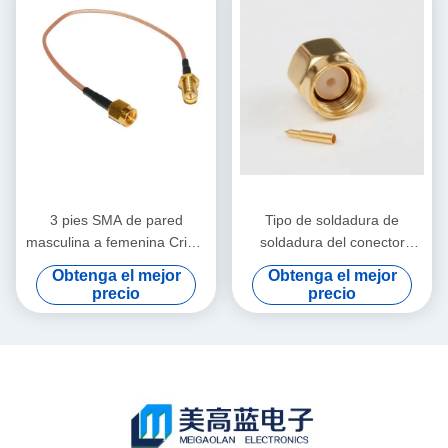
3 pies SMA de pared
Tipo de soldadura de
masculina a femenina Crimp
soldadura del conector
RG316 Jumper de cable con
macho SMA para cable
Obtenga el mejor
Obtenga el mejor
1.2 VSWR, frecuencia de 0 ~
RG402 con frecuencia de
precio
precio
3 GHz y impedancia de 50
0~3GHz y clasificación IP67
Ohm