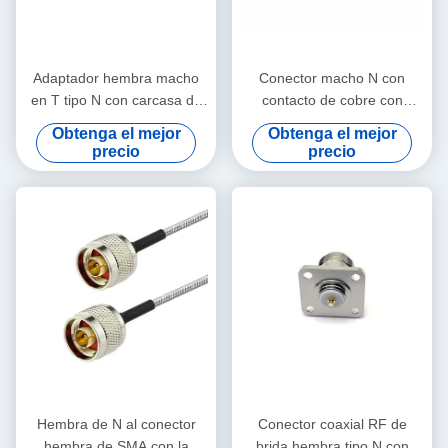
Adaptador hembra macho
Conector macho N con
en T tipo N con carcasa de
contacto de cobre con
latón resistente al agua IP67
clasificación de
Obtenga el mejor
Obtenga el mejor
e impedancia de 50 Ω para
impermeabilidad IP67 para
precio
precio
aplicaciones de RF
aplicaciones de frecuencia
de 0-3 GHz
Hembra de N al conector
Conector coaxial RF de
hembra de SMA con la
brida hembra tipo N con