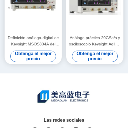
Definición análoga-digital de
Análogo práctico 20GSa/s y
Keysight MSOS804A del
osciloscopio Keysight Agilent
osciloscopio de Agilent 8GHz
DSOS054A de Digitaces
Obtenga el mejor
Obtenga el mejor
alta
precio
precio
Las redes sociales