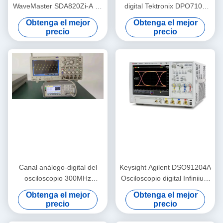
WaveMaster SDA820Zi-A de
digital Tektronix DPO7104
20 GHz, 80 GS/s y 4
con ancho de banda de 1
Obtenga el mejor
Obtenga el mejor
Canales con Herramientas
GHz, 4 canales y frecuencia
precio
precio
de Análisis Avanzadas
de muestreo de 10 GS/s
Canal análogo-digital del
Keysight Agilent DSO91204A
osciloscopio 300MHz
Osciloscopio digital Infiniium
2.5GS/S 4 de Tektronix
con ancho de banda de 12
Obtenga el mejor
Obtenga el mejor
DPO3034
GHz 40 GSa/s Muestreo y
precio
precio
actualización de memoria de
1 Gpts