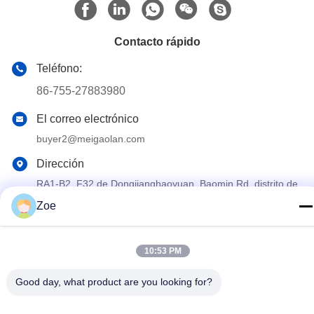
Contacto rápido
Teléfono:
86-755-27883980
El correo electrónico
buyer2@meigaolan.com
Dirección
RA1-B2, F32 de Dongjianghaoyuan, Baomin Rd, distrito de
Bao'an, Shenzhen, China
Zoe
Política de privacidad
|
Mapa del Sitio
10:53 PM
China buena calidad Analizador de espectro del RF Proveedor.
Derecho de autor 2023-2026 Shenzhen Meigaolan Electronic
Good day, what product are you looking for?
Instrument Co. Ltd Todos los derechos reservados.