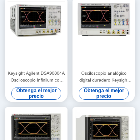
Keysight Agilent DSA90804A
Osciloscopio analógico
Osciloscopio Infiniium con
digital duradero Keysight
ancho de banda de 8 GHz
Agilent DSO90404A
Obtenga el mejor
Obtenga el mejor
50 Mpts Memoria y análisis
Osciloscopio de 4 GHz
precio
precio
de datos en serie