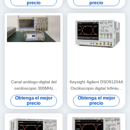
Canales con Herramientas
GHz, 4 canales y frecuencia
precio
precio
de Análisis Avanzadas
de muestreo de 10 GS/s
Canal análogo-digital del
Keysight Agilent DSO91204A
osciloscopio 300MHz
Osciloscopio digital Infiniium
2.5GS/S 4 de Tektronix
con ancho de banda de 12
Obtenga el mejor
Obtenga el mejor
DPO3034
GHz 40 GSa/s Muestreo y
precio
precio
actualización de memoria de
1 Gpts