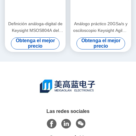
Definición análoga-digital de
Análogo práctico 20GSa/s y
Keysight MSOS804A del
osciloscopio Keysight Agilent
osciloscopio de Agilent 8GHz
DSOS054A de Digitaces
Obtenga el mejor
Obtenga el mejor
alta
precio
precio
Las redes sociales