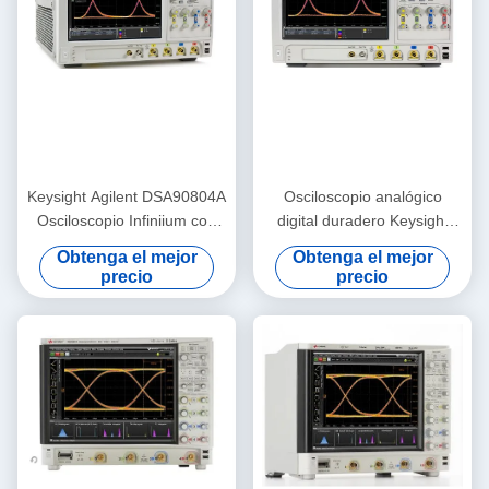
Keysight Agilent DSA90804A
Osciloscopio analógico
Osciloscopio Infiniium con
digital duradero Keysight
ancho de banda de 8 GHz
Agilent DSO90404A
Obtenga el mejor
Obtenga el mejor
50 Mpts Memoria y análisis
Osciloscopio de 4 GHz
precio
precio
de datos en serie