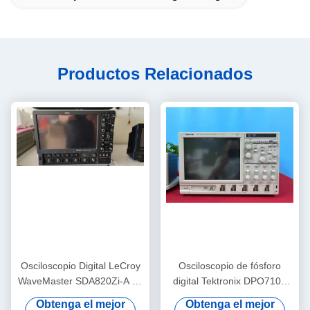
Productos Relacionados
Osciloscopio Digital LeCroy
Osciloscopio de fósforo
WaveMaster SDA820Zi-A de
digital Tektronix DPO7104
20 GHz, 80 GS/s y 4
con ancho de banda de 1
Obtenga el mejor
Obtenga el mejor