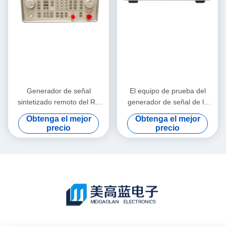
Generador de señal
El equipo de prueba del
sintetizado remoto del RF
generador de señal de la
Keysight Agilent 8648B
radiofrecuencia de Keysight
Obtenga el mejor
Obtenga el mejor
9kHz-2000MHz
Agilent N5162A MXG
precio
precio
COMIÓ