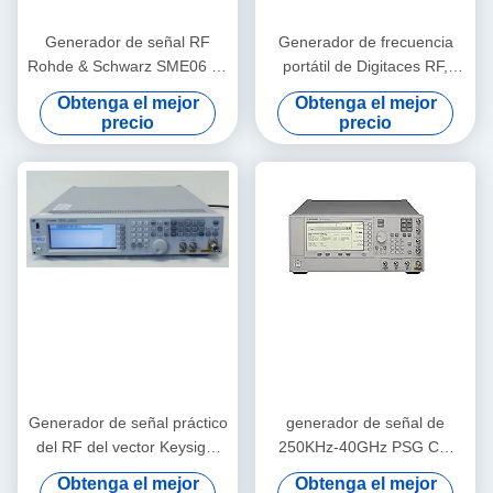
Generador de señal RF
Generador de frecuencia
Rohde & Schwarz SME06 de
portátil de Digitaces RF,
5 kHz a 6 GHz con factor de
Rohde y Schwarz SMU200A
Obtenga el mejor
Obtenga el mejor
forma de banco y
precio
precio
modulación digital
Generador de señal práctico
generador de señal de
del RF del vector Keysight
250KHz-40GHz PSG CW
Agilent N5182A MXG
Keysight Agilent E8247C
Obtenga el mejor
Obtenga el mejor