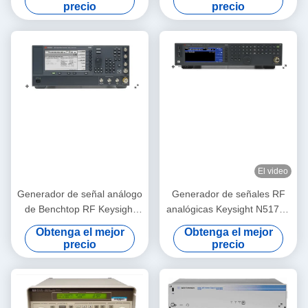
precio
precio
El video
Generador de señal análogo
Generador de señales RF
de Benchtop RF Keysight
analógicas Keysight N5171B
Agilent E8257D PSG
EXG X-Series de 9 kHz a 6
Obtenga el mejor
Obtenga el mejor
GHz para rack/sobremesa
precio
precio
rentable