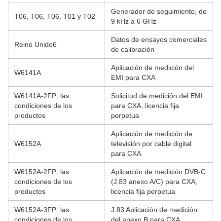
Generador de seguimiento, de
T06, T06, T06, T01 y T02
9 kHz a 6 GHz
Datos de ensayos comerciales
Reino Unido6
de calibración
Aplicación de medición del
W6141A
EMI para CXA
W6141A-2FP: las
Solicitud de medición del EMI
condiciones de los
para CXA, licencia fija
productos
perpetua
Aplicación de medición de
W6152A
televisión por cable digital
para CXA
W6152A-2FP: las
Aplicación de medición DVB-C
condiciones de los
(J.83 anexo A/C) para CXA,
productos
licencia fija perpetua
W6152A-3FP: las
J.83 Aplicación de medición
condiciones de los
del anexo B para CXA,