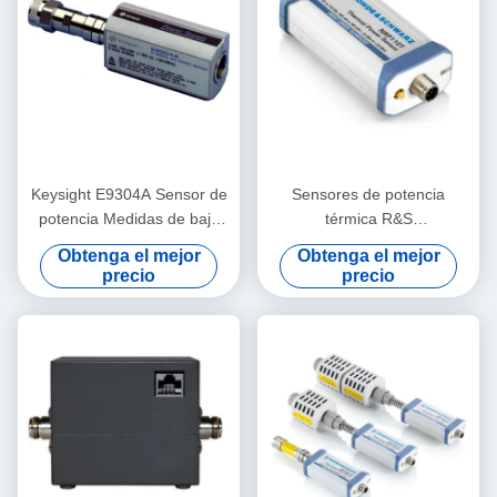
Keysight E9304A Sensor de
Sensores de potencia
potencia Medidas de baja
térmica R&S
frecuencia Potencia
NRPxxT/TN/TWG/TWGN
Obtenga el mejor
Obtenga el mejor
promedio en el rango de
para aplicaciones de RF y
precio
precio
frecuencia 9 KHz a 6 GHz
microondas