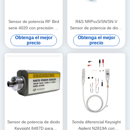
Sensor de potencia RF Bird
R&S NRPxxS/SN/SN-V
serie 4020 con precisión de
Sensor de potencia de diodo
±3 % y calibración rastreable
de tres vías con control USB
Obtenga el mejor
Obtenga el mejor
por NIST para aplicaciones
y LAN de 50 MHz a 50 GHz
precio
precio
de 100 kHz a 3 GHz
Sensor de potencia de diodo
Sonda diferencial Keysight
Keysight 8487D para
Agilent N2819A con