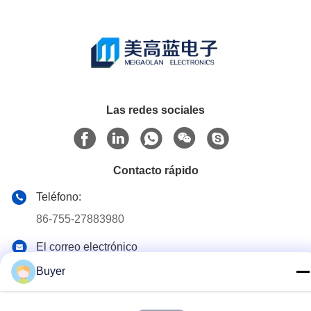
enchufable
Las redes sociales
Contacto rápido
Teléfono:
86-755-27883980
El correo electrónico
buyer2@meigaolan.com
Buyer
Dirección
RA1-B2, F32 de Dongjianghaoyuan, Baomin Rd, distrito de