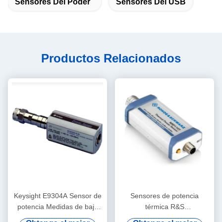
Sensores Del Poder
Sensores Del USB
Productos Relacionados
Keysight E9304A Sensor de
Sensores de potencia
potencia Medidas de baja
térmica R&S
frecuencia Potencia
NRPxxT/TN/TWG/TWGN