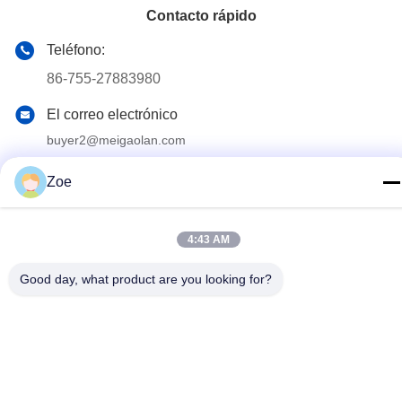
Contacto rápido
Teléfono:
86-755-27883980
El correo electrónico
buyer2@meigaolan.com
Dirección
Zoe
RA1-B2, F32 de Dongjianghaoyuan, Baomin Rd, distrito de
Bao'an, Shenzhen, China
4:43 AM
Política de privacidad
|
Mapa del Sitio
Good day, what product are you looking for?
China buena calidad Analizador de espectro del RF Proveedor.
Derecho de autor 2023-2026 Shenzhen Meigaolan Electronic
Instrument Co. Ltd Todos los derechos reservados.