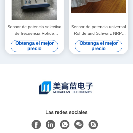
Sensor de potencia selectiva
Sensor de potencia universal
de frecuencia Rohde
Rohde and Schwarz NRP-
Schwarz NRQ6 de 50 MHz a
Z11 con rango de frecuencia
Obtenga el mejor
Obtenga el mejor
6 GHz con rango de -130
de 10 MHz a 8 GHz y
precio
precio
dBm a +20 dBm
medición de potencia de 200
pW a 200 mW en formato
enchufable
Las redes sociales