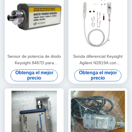
Sensor de potencia de diodo
Sonda diferencial Keysight
Keysight 8487D para
Agilent N2819A con
mediciones de potencia
AutoProbe 800 MHz
Obtenga el mejor
Obtenga el mejor
promedio de 50 MHz a 50
Atenuación 10:1 Resistencia
precio
precio
GHz con calibración
de entrada 200 kΩ
rastreable NIST