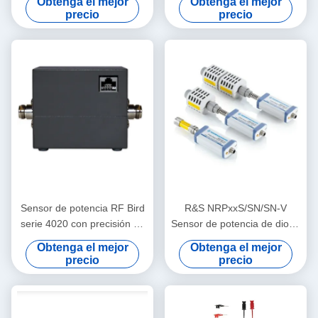
Obtenga el mejor
Obtenga el mejor
promedio en el rango de
para aplicaciones de RF y
precio
precio
frecuencia 9 KHz a 6 GHz
microondas
Sensor de potencia RF Bird
R&S NRPxxS/SN/SN-V
serie 4020 con precisión de
Sensor de potencia de diodo
±3 % y calibración rastreable
de tres vías con control USB
Obtenga el mejor
Obtenga el mejor
por NIST para aplicaciones
y LAN de 50 MHz a 50 GHz
precio
precio
de 100 kHz a 3 GHz