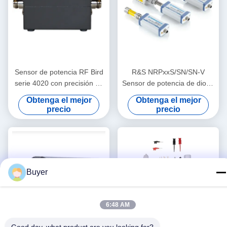
Sensor de potencia RF Bird
R&S NRPxxS/SN/SN-V
serie 4020 con precisión de
Sensor de potencia de diodo
±3 % y calibración rastreable
de tres vías con control USB
Obtenga el mejor
Obtenga el mejor
por NIST para aplicaciones
y LAN de 50 MHz a 50 GHz
precio
precio
de 100 kHz a 3 GHz
Buyer
6:48 AM