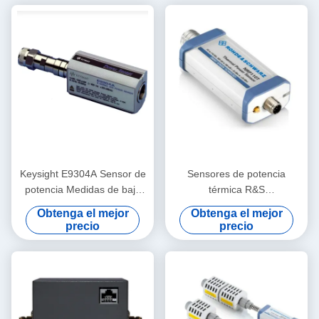
Keysight E9304A Sensor de
Sensores de potencia
potencia Medidas de baja
térmica R&S
frecuencia Potencia
NRPxxT/TN/TWG/TWGN
Obtenga el mejor
Obtenga el mejor
promedio en el rango de
para aplicaciones de RF y
precio
precio
frecuencia 9 KHz a 6 GHz
microondas