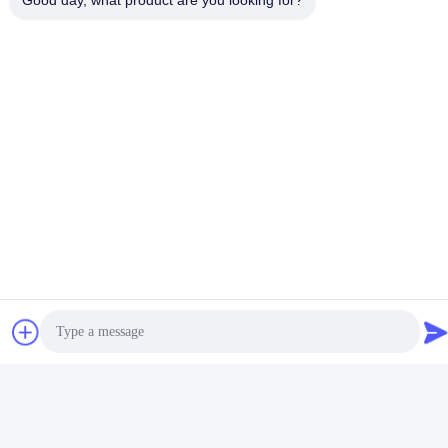
Good day, what product are you looking for?
Sensor de potencia de diodo
Sonda diferencial Keysight
Keysight 8487D para
Agilent N2819A con
mediciones de potencia
AutoProbe 800 MHz
Obtenga el mejor
Obtenga el mejor
promedio de 50 MHz a 50
Atenuación 10:1 Resistencia
precio
precio
GHz con calibración
de entrada 200 kΩ
rastreable NIST
Sensor de potencia selectiva
Keysight Agilent U1818B
de frecuencia Rohde
Proba de diferencial activo
Schwarz NRQ6 de 50 MHz a
con rango de 100 kHz a 12
Obtenga el mejor
Obtenga el mejor