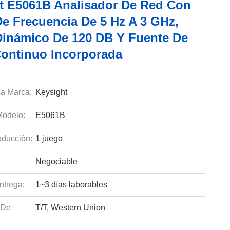
t E5061B Analisador De Red Con
e Frecuencia De 5 Hz A 3 GHz,
inámico De 120 DB Y Fuente De
ontinuo Incorporada
a Marca:
Keysight
odelo:
E5061B
ducción:
1 juego
Negociable
ntrega:
1~3 días laborables
 De
T/T, Western Union