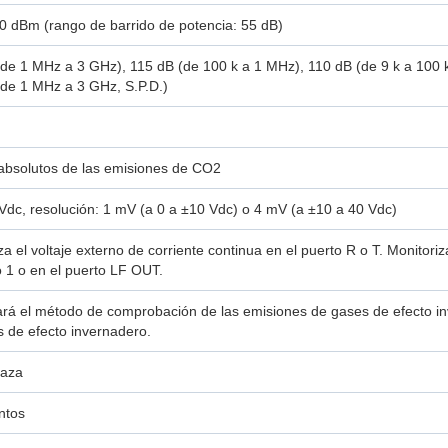
0 dBm (rango de barrido de potencia: 55 dB)
de 1 MHz a 3 GHz), 115 dB (de 100 k a 1 MHz), 110 dB (de 9 k a 100 
de 1 MHz a 3 GHz, S.P.D.)
absolutos de las emisiones de CO2
Vdc, resolución: 1 mV (a 0 a ±10 Vdc) o 4 mV (a ±10 a 40 Vdc)
za el voltaje externo de corriente continua en el puerto R o T. Monitoriz
o 1 o en el puerto LF OUT.
zará el método de comprobación de las emisiones de gases de efecto in
 de efecto invernadero.
raza
ntos