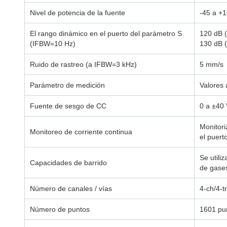
Nivel de potencia de la fuente
-45 a +1
El rango dinámico en el puerto del parámetro S
120 dB (
(IFBW=10 Hz)
130 dB (
Ruido de rastreo (a IFBW=3 kHz)
5 mm/s
Parámetro de medición
Valores 
Fuente de sesgo de CC
0 a ±40 
Monitori
Monitoreo de corriente continua
el puert
Se utili
Capacidades de barrido
de gases
Número de canales / vías
4-ch/4-t
Número de puntos
1601 pu