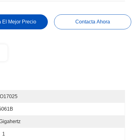
 El Mejor Precio
Contacta Ahora
SO17025
5061B
Gigahertz
1