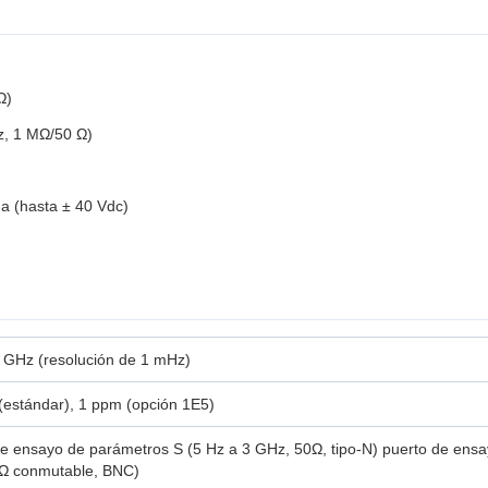
Ω)
z, 1 MΩ/50 Ω)
da (hasta ± 40 Vdc)
 GHz (resolución de 1 mHz)
(estándar), 1 ppm (opción 1E5)
e ensayo de parámetros S (5 Hz a 3 GHz, 50Ω, tipo-N) puerto de ensa
 Ω conmutable, BNC)