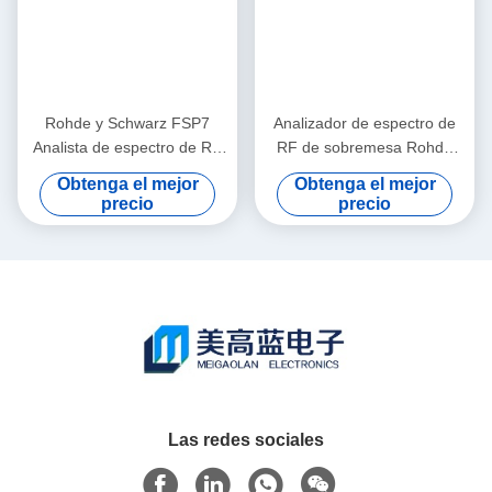
Rohde y Schwarz FSP7
Analizador de espectro de
Analista de espectro de RF
RF de sobremesa Rohde
de 9 KHz a 7 GHz portátil
and Schwarz FSP13 con
Obtenga el mejor
Obtenga el mejor
con nivel de ruido de -155
rango de frecuencia de 9
precio
precio
dBm
KHz a 13 GHz y nivel de
ruido de -155 dBm
Las redes sociales