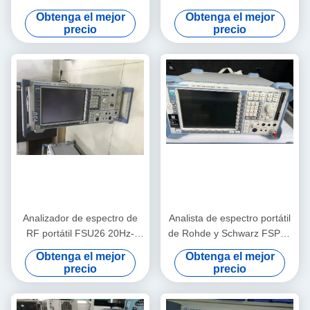
and Schwarz FSW67 con
GHz de segunda mano de
Obtenga el mejor
Obtenga el mejor
rango de 2 Hz a 67 GHz y
Rohde y Schwarz FSU50
precio
precio
bajo ruido de fase
Analizador de espectro de
Analista de espectro portátil
RF portátil FSU26 20Hz-
de Rohde y Schwarz FSP40
26.5GHz Rohde And
con un rango de 9 kHz a 40
Obtenga el mejor
Obtenga el mejor
Schwarz de segunda mano
GHz y un nivel de ruido de
precio
precio
-155 dBm