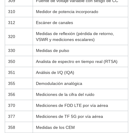
309
Fuente de voltaje variable con sesgo de CC
310
Medidor de potencia incorporado
312
Escáner de canales
Medidas de reflexión (pérdida de retorno,
320
VSWR y mediciones escalares)
330
Medidas de pulso
350
Analista de espectro en tiempo real (RTSA)
351
Análisis de I/Q (IQA)
355
Demodulación analógica
356
Mediciones de la cifra del ruido
370
Mediciones de FDD LTE por vía aérea
377
Mediciones de TF 5G por vía aérea
358
Medidas de los CEM