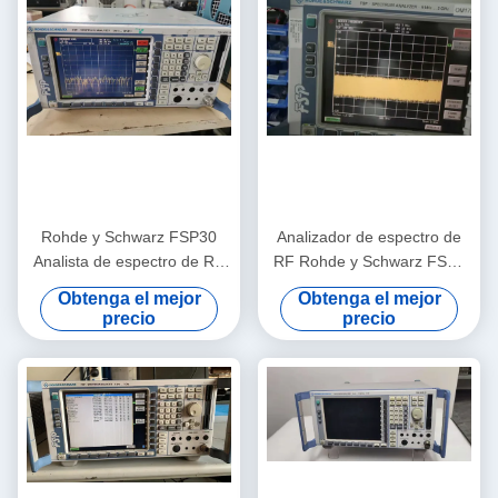
Rohde y Schwarz FSP30
Analizador de espectro de
Analista de espectro de RF
RF Rohde y Schwarz FSP3
de 9 KHz a 30 GHz con nivel
Analizador de frecuencia de
Obtenga el mejor
Obtenga el mejor
de ruido de -155 dBm y
RF práctico
precio
precio
probado previamente