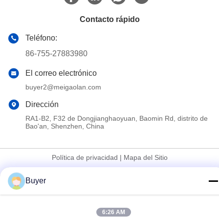
Contacto rápido
Teléfono:
86-755-27883980
El correo electrónico
buyer2@meigaolan.com
Dirección
RA1-B2, F32 de Dongjianghaoyuan, Baomin Rd, distrito de
Bao'an, Shenzhen, China
Política de privacidad
|
Mapa del Sitio
China buena calidad Analizador de espectro del RF Proveedor.
Buyer
Derecho de autor 2023-2026 Shenzhen Meigaolan Electronic
Instrument Co. Ltd Todos los derechos reservados.
6:26 AM