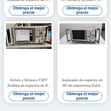
de 9 KHz a 30 GHz con nivel
Analizador de frecuencia de
Obtenga el mejor
Obtenga el mejor
de ruido de -155 dBm y
RF práctico
precio
precio
probado previamente
Rohde y Schwarz FSP7
Analizador de espectro de
Analista de espectro de RF
RF de sobremesa Rohde
de 9 KHz a 7 GHz portátil
and Schwarz FSP13 con
Obtenga el mejor
Obtenga el mejor
con nivel de ruido de -155
rango de frecuencia de 9
precio
precio
dBm
KHz a 13 GHz y nivel de
ruido de -155 dBm