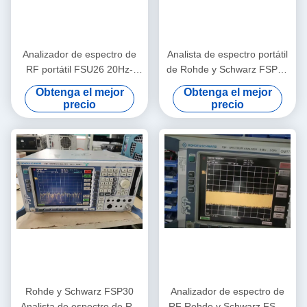
Analizador de espectro de
Analista de espectro portátil
RF portátil FSU26 20Hz-
de Rohde y Schwarz FSP40
26.5GHz Rohde And
con un rango de 9 kHz a 40
Obtenga el mejor
Obtenga el mejor
Schwarz de segunda mano
GHz y un nivel de ruido de
precio
precio
-155 dBm
Rohde y Schwarz FSP30
Analizador de espectro de
Analista de espectro de RF
RF Rohde y Schwarz FSP3