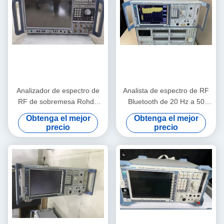
Analizador de espectro de
Analista de espectro de RF
RF de sobremesa Rohde
Bluetooth de 20 Hz a 50
and Schwarz FSW67 con
GHz de segunda mano de
Obtenga el mejor
Obtenga el mejor
rango de 2 Hz a 67 GHz y
Rohde y Schwarz FSU50
precio
precio
bajo ruido de fase