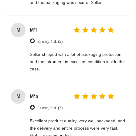
and the packaging was secure. Seller
communicated clearly and made the whole
process smooth. Would definitely buy again!
M
M*l
Es muy útil. (5)
Seller shipped with a lot of packaging protection
and the intrument in excellent condition inside the
case.
M
M*a
Es muy útil. (2)
Excellent product quality, very well packaged, and
the delivery and entire process were very fast.
Highly recommended.