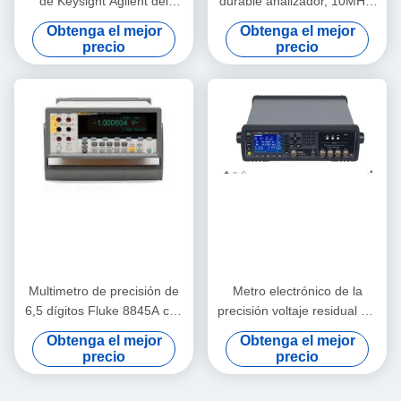
de Keysight Agilent del
durable analizador, 10MHz-
equipo de la prueba y de
26.5GHz Keysight Agilent
Obtenga el mejor
Obtenga el mejor
medida de U8903A
N8975A
precio
precio
Multimetro de precisión de
Metro electrónico de la
6,5 dígitos Fluke 8845A con
precisión voltaje residual del
0.0024% de precisión de CC
equipo de la prueba y de
Obtenga el mejor
Obtenga el mejor
y grabador sin papel
medida de Keysight Agilent
precio
precio
Trendplot
E4980A