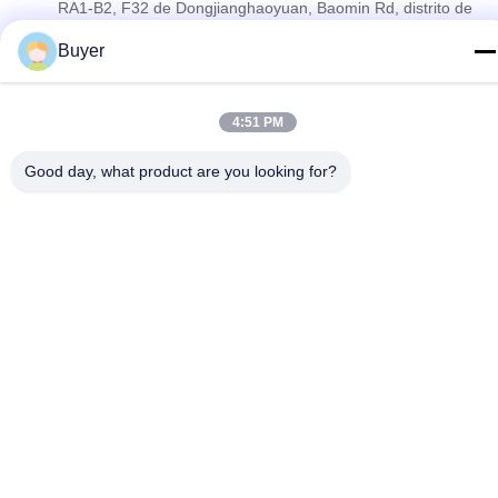
RA1-B2, F32 de Dongjianghaoyuan, Baomin Rd, distrito de
Bao'an, Shenzhen, China
Buyer
Política de privacidad
|
Mapa del Sitio
4:51 PM
China buena calidad Analizador de espectro del RF Proveedor.
Derecho de autor 2023-2026 Shenzhen Meigaolan Electronic
Good day, what product are you looking for?
Instrument Co. Ltd Todos los derechos reservados.