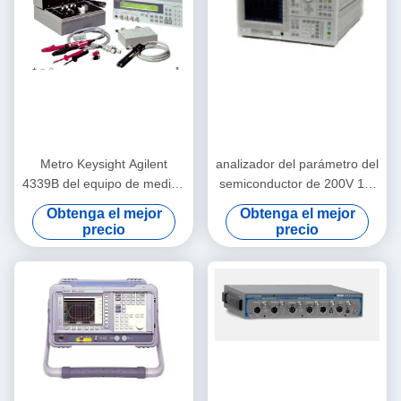
Metro Keysight Agilent
analizador del parámetro del
4339B del equipo de medida
semiconductor de 200V 1A,
de DC 10MS Electronic Test
Keysight práctico Agilent
Obtenga el mejor
Obtenga el mejor
And
4155C
precio
precio