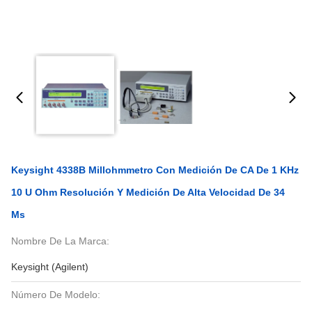
Keysight 4338B Millohmmetro Con Medición De CA De 1 KHz
10 U Ohm Resolución Y Medición De Alta Velocidad De 34
Ms
Nombre De La Marca:
Keysight (Agilent)
Número De Modelo: