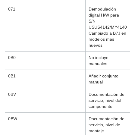
071
Demodulación
digital H/W para
S/N
USUS4142/MY4140
Cambiado a B7J en
modelos más
nuevos
0B0
No incluye
manuales
0B1
Añadir conjunto
manual
0BV
Documentación de
servicio, nivel del
componente
0BW
Documentación de
servicio, nivel de
montaje