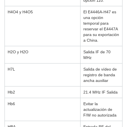
opción 110.
H4O4 y H4O5
El E4446A-H47 es
una opción
temporal para
reservar el E4447A
para su exportación
a China.
H2O y H2O
Salida IF de 70
MHz
H7L
Salida de vídeo de
registro de banda
ancha auxiliar
Hb2
21.4 MHz IF Salida
Hb6
Evitar la
actualización de
F/W no autorizada
HBA
Entrada RF del